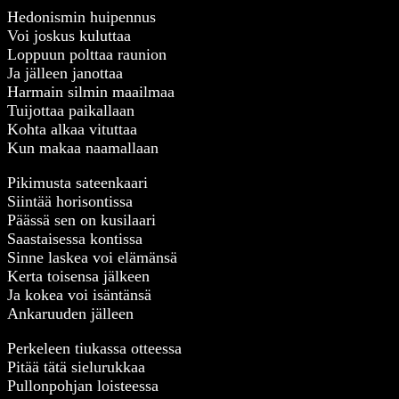
Hedonismin huipennus
Voi joskus kuluttaa
Loppuun polttaa raunion
Ja jälleen janottaa
Harmain silmin maailmaa
Tuijottaa paikallaan
Kohta alkaa vituttaa
Kun makaa naamallaan
Pikimusta sateenkaari
Siintää horisontissa
Päässä sen on kusilaari
Saastaisessa kontissa
Sinne laskea voi elämänsä
Kerta toisensa jälkeen
Ja kokea voi isäntänsä
Ankaruuden jälleen
Perkeleen tiukassa otteessa
Pitää tätä sielurukkaa
Pullonpohjan loisteessa