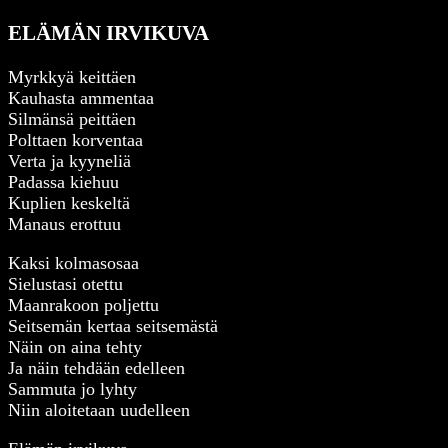
ELÄMÄN IRVIKUVA
Myrkkyä keittäen
Kauhasta ammentaa
Silmänsä peittäen
Polttaen korventaa
Verta ja kyyneliä
Padassa kiehuu
Kuplien keskeltä
Manaus erottuu
Kaksi kolmasosaa
Sielustasi otettu
Maanrakoon poljettu
Seitsemän kertaa seitsemästä
Näin on aina tehty
Ja näin tehdään edelleen
Sammuta jo lyhty
Niin aloitetaan uudelleen