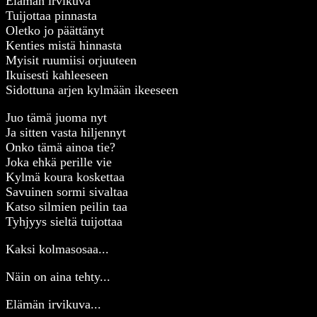
Elämän irvikuva
Tuijottaa pinnasta
Oletko jo päättänyt
Kenties mistä hinnasta
Myisit ruumiisi orjuuteen
Ikuisesti kahleeseen
Sidottuna arjen kylmään ikeeseen
Juo tämä juoma nyt
Ja sitten vasta hiljennyt
Onko tämä ainoa tie?
Joka ehkä perille vie
Kylmä koura koskettaa
Savuinen sormi sivaltaa
Katso silmien peilin taa
Tyhjyys sieltä tuijottaa
Kaksi kolmasosaa...
Näin on aina tehty...
Elämän irvikuva...